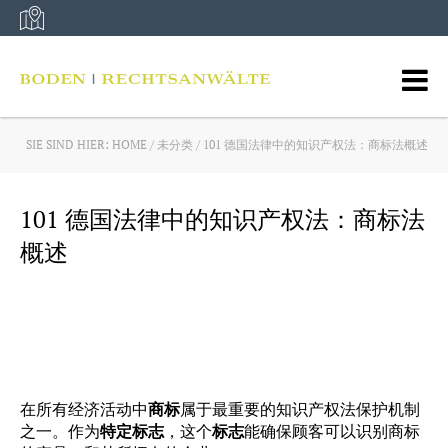
Skip
to
content
SIE SIND HIER:
HOME
/
未分类
/
101 德国法律中的知识产权法：商标法概述
101 德国法律中的知识产权法：商标法
概述
在所有经济活动中
商标
属于最重要的知识产权法保护机制
之一。作为
特定标志
，这个
标志
能确保顾客可以识别商标