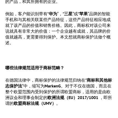
的产品，和其所拥有的企业。
例如，客户能识别带有”
华为
“，”
三星
“或”
苹果
“品牌的智能
手机和与其相关联某些产品特征，这些产品特征相应地成
就了该产品的价值和销售价格。因此，商标权对该公司来
说就具有非常大的价值：一个企业越有成就，其品牌的价
值就越高，更需要得到保护。本文想就商标保护法做个概
述。
哪些法律规范适用于商标范畴？
在德国法律中，商标保护的法律规范归纳在”
商标和其他标
志保护法
“中，缩写为
MarkenG
。对于不仅在德国，而且在
整个欧盟范围内受到保护的所谓欧盟商标，适用的是由欧
洲议会和理事会制定的
欧洲法规（
EU
）2017/1001
，即所
谓的
欧盟商标法规（
UMV
）
。