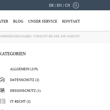
DE
|
EN
|
CN
ATER
BLOG
UNSER SERVICE
KONTAKT
IMPRESSUMSANGABEN: VORSICHT BEI DER APP ANSICHT!
KATEGORIEN
ALLGEMEIN
(219)
DATENSCHUTZ
(2)
DESIGNSCHUTZ
(1)
IT-RECHT
(2)