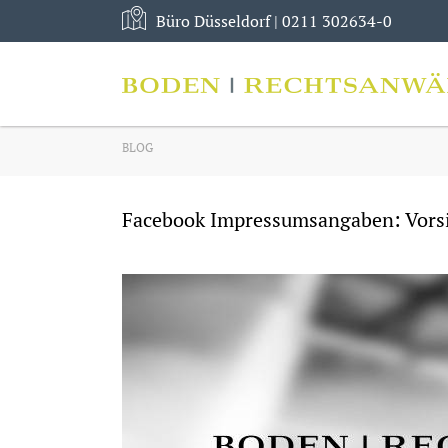
Büro Düsseldorf |
0211 302634-0
Skip
BLOG
to
content
Facebook Impressumsangaben: Vorsi