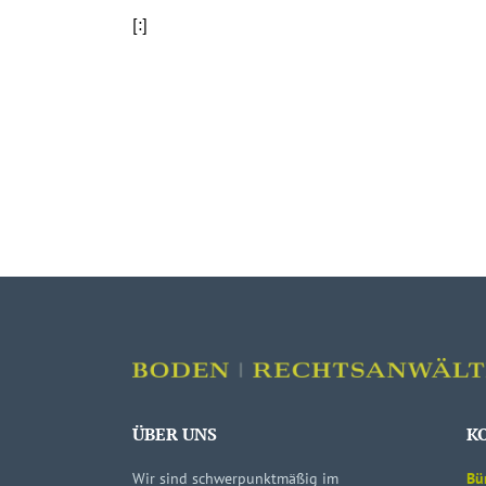
[:]
ÜBER UNS
K
Wir sind schwerpunktmäßig im
Bü