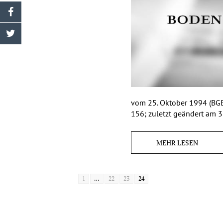
vom 25. Oktober 1994 (BGBl.
156; zuletzt geändert am 31
MEHR LESEN
1
…
22
23
24