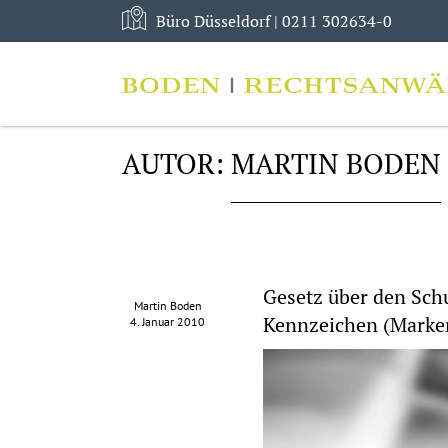
Büro Düsseldorf |
0211 302634-0
Skip
to
AUTOR:
MARTIN BODEN
content
Gesetz über den Sch
Martin Boden
Kennzeichen (Marke
4. Januar 2010